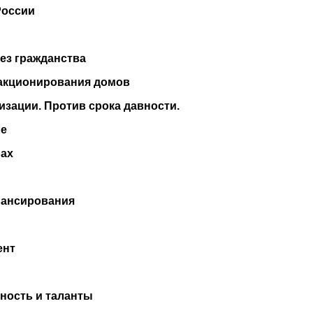
России
без гражданства
 акционирования домов
изации. Против срока давности.
ле
рах
нансирования
ент
ность и таланты