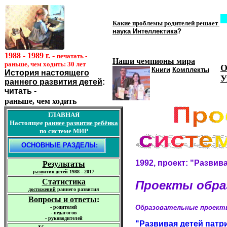
Какие проблемы родителей решает
н
аука Интеллектика
?
1988 - 1989 г. -
печатать -
Наши чемпионы мира
раньше, чем ходить: 30 лет
О
Книги
Комплекты
История настоящего
У
раннего развития детей
:
читать -
раньше, чем ходить
ГЛАВНАЯ
Настоящее
раннее
развитие
ребёнка
по системе МИР
О
СНОВНЫЕ РАЗДЕЛЫ:
1992, проект: "Разви
Результаты
р
азв
ития детей 1988 - 2017
Статистика
Проекты обра
достижений
раннего развития
Вопросы и ответы
:
Образовательные проект
-
родителей
-
педагогов
-
руководителей
"Развивая детей патр