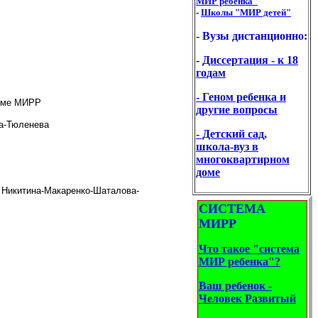
МИР ребенка"
-
Школы "МИР детей"
-
Вузы дистанционно:
-
Диссертация - к 18
годам
- Геном ребенка и
теме МИРР
другие вопросы
ва-Тюленева
- Детский сад,
школа-вуз
в
многоквартирном
доме
 Никитина-Макаренко-Шаталова-
СИСТЕМА
МИРР
Что такое "с
истема
МИР
ребенка"?
Ваш ребенок -
Человек Развитый