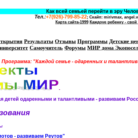
Как всей семьей перейти в эру Человека Р
Тел.:
+7
(926)-799-85-22
; Скайп:
mirivmax
,
angel.
Карта сайта-1999
Каждо
ve
ребенку
-
свой
ткрытия
Результаты
Отзывы
Программы
Детские це
ниверситет
Самоучитель
Форумы
МИР дома Экопосе
Программа: "Каждой семье - одаренных и тал
-
вая детей одаренными и талантливыми - развиваем Рос
зования
ы
иотов - развиваем Реутов"