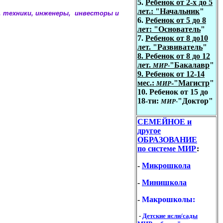
5.
Ребенок от
2
-х до 5
лет
.
: "
Начальник
"
, техники, инженеры, инвесторы и
6.
Ребенок от
5
до 8
лет: "
Основатель
"
7.
Ребенок от
8
до10
лет
.
"Развиватель
"
8. Ребенок от
8
до 12
лет
.
"
Бакалавр
"
МИР
-
9. Ребенок от
1
2
-
14
мес.
:
-
"Магистр
"
МИР
10. Ребенок от 15 до
18-ти:
"Доктор"
МИР-
СЕМЕЙНОЕ и
другое
ОБРАЗОВАНИЕ
по системе МИР
:
-
Микрошкола
-
Минишкола
-
Макрошколы:
-
Детские ясли/сады