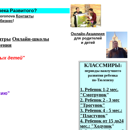
азвитого?
voronova
Контакты
 бизнес
!
Онлайн-Ак
адемия
нтры
Онлайн-школы
для родителей
и детей
ления
антливых детей"
КЛАССМИРЫ:
периоды наилучшего
развития ребенка
по-Тюленеву
1. Ребенок
1-2 мес.
сию"
"
Смотрунок
"
2. Ребенок 2 - 3 мес
"Трогунок"
3. Ребенок 4 - 5 мес.:
"Пластунок
"
4. Ребенок от
1
5 до
2
4
мес.
:
"Ходунок
"