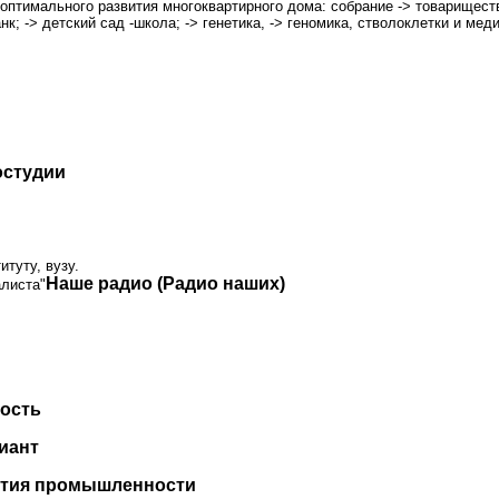
оптимального развития многоквартирного дома: собрание -
>
товарищест
анк;
->
детский сад -школа;
->
генетика,
->
геномика, стволоклетки и мед
остудии
туту, вузу.
Наше радио (Радио наших)
листа"
ость
риант
вития промышленности