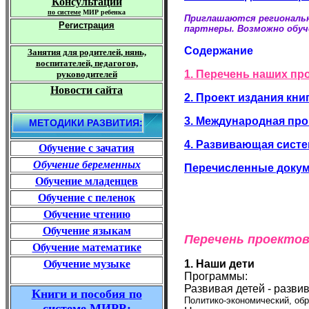
Консультации
по
системе
МИР ребенка
Приглашаются региональ
Регистрация
партнеры. Возможно обуч
Содержание
Занятия для родителей
, нянь,
воспитателей, педагогов,
1. Перечень наших пр
руководителей
Новости сайта
2. Проект издания кни
3. Международная пр
МЕТОДИКИ РАЗВИТИЯ:
4. Развивающая сист
Обучение
с зачатия
Обучение беременных
Перечисленные доку
Обучение младенцев
Обучение
с пеленок
Обучение
чтению
Обучение
языкам
Перечень проекто
Обучение математике
1. Наши дети
Обучение музыке
Программы:
Развивая детей - разви
Книги
и пособия
по
Политико-экономический, обр
системе МИРР
: