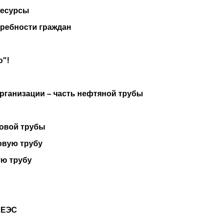
ресурсы
требности граждан
о"!
рганизации – часть нефтяной трубы
зовой трубы
овую трубу
ую трубу
 ЕЭС