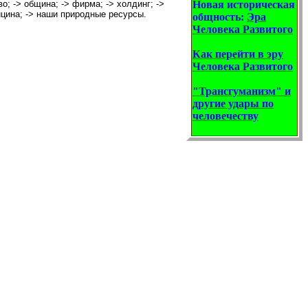
во;
->
община;
->
фирма;
->
холдинг;
->
Новая историческая
ицина;
->
наши природные ресурсы.
общность:
Эра
Человека Развитого
Как перейти в эру
Человека Развитого
"Трансгуманизм" и
другие удары по
человечеству