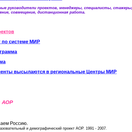
ные руководители
проектов, менеджеры, специалисты, стажеры
ение, совмещение, дистанционная работа.
оектов
г по системе МИР
ограмма
ема
менты высылаются в региональные Центры МИР
в АОР
ваем Россию.
азовательный и демографический проект АОР. 1991 - 2007.