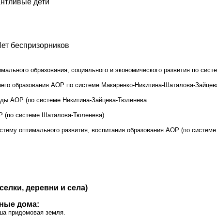
нтливые дети
Нет беспризорников
имального образования, социального и экономического развития по сис
шего образования АОР по системе Макаренко-Никитина-Шаталова-Зайце
ады АОР (по системе Никитина-Зайцева-Тюленева
 (по системе Шаталова-Тюленева)
стему оптимального развития, воспитания образования АОР (по системе
селки, деревни и села)
ные дома:
ша придомовая земля.