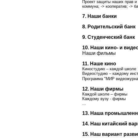
Проект защиты наших прав и 
коммуна;
->
кооператив;
->
б
7. Наши банки
8. Родительский банк
9. Студенческий банк
10. Наши кино
-
и виде
Наши фильмы
11. Наше кино
Киностудию – каждой школе
Видеостудию – каждому инсти
Программа "МИР видеожурна
12. Наши фирмы
Каждой школе – фирмы
Каждому вузу - фирмы
...
13. Наша промышленн
14. Наш китайский ва
15. Наш вариант раз