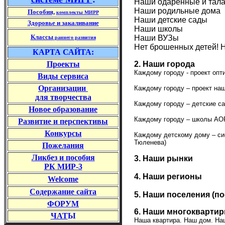
Наши одаренные и тала
Наши родильные дома
Пособия,
комплекты МИРР
Наши детские сады
Здоровье и закаливание
Наши школы
Классы
Наши ВУЗы
раннего развития
Нет брошенных детей! 
КАРТА САЙТА:
2. Наши города
Проекты
Каждому городу - проект опт
Виды сервиса
Организации
Каждому городу – проект на
для творчества
Каждому городу – детские с
Новое образование
Каждому городу – школы АОР
Развитие и перспективы
Конкурс
ы
Каждому детскому дому – си
Тюленева)
Пожелания
Ликбез и пособия
3. Наши рынки
РК
МИР-3
4. Наши регионы
Welcome
Содержание
сайта
5. Наши поселения (по
ФОРУМ
6. Наши многоквартир
ЧАТ
Ы
Наша квартира. Наш дом. На