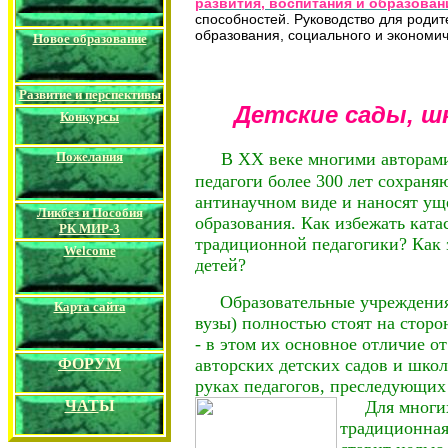
развития, воспитания и образован
способностей. Руководство для роди
образования, социального и экономиче
Новое образование
Развитие и перспективы
Детские сады
,
ш
Конкурс
ы
В
XX
веке многими авторам
Пожелания
педагоги более 300 лет сохраня
антинаучном виде и наносят уще
Ликбез и Пособия
образования. Как избежать кат
РК
МИР-3
традиционной педагогики? Как 
Welcome
детей?
Образовательные учреждения П
Карта сайта
вузы) полностью стоят на сторо
- в этом их основное отличие о
авторских детских садов и школ
ФОРУМ
руках педагогов, преследующих
Для многих
ЧАТ
Ы
традиционная