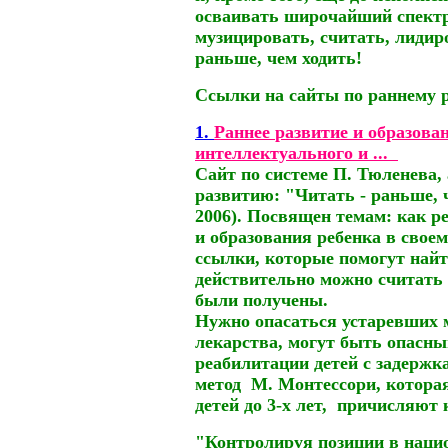
осваивать широчайший спектр
музицировать, считать, лидиро
раньше, чем ходить
!
Ссылки на сайты по раннему 
1.
Раннее
развитие
и образова
интеллектуального и ...
Сайт
по системе
П. Тюленева,
развитию:
"Читать - раньше, че
2006).
Посвящен темам: как р
и образования ребенка в своем
ссылки, которые помогут найт
действительно можно считать
были получены.
Нужно опасаться устаревших 
лекарства, могут быть опасн
реабилитации
детей
с задержк
метод
М. Монтессори
, котора
детей до 3-х лет,
причисляют 
"Контролируя позиции в наци