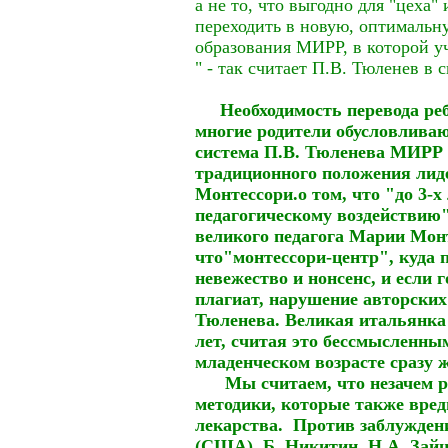
а не то, что выгодно для "цеха"
переходить в новую, оптимальн
образования МИРР, в которой у
" - так считает П.В. Тюленев в
Необходимость перевода реб
многие родители обусловливают
система П.В. Тюленева МИРР 
традиционного положения лид
Монтессори.о том, что "до 3-х
педагогическому воздействию
великого педагога Марии Монт
что"монтессори-центр", куда п
невежество и нонсенс, и если
плагиат, нарушение авторских
Тюленева. Великая итальянка 
лет, считая это бессмысленным
младенческом возрасте сразу 
Мы считаем, что незачем ро
методики, которые также вред
лекарства. Против заблужден
(США), Б. Никитин, Н.А. Зайц