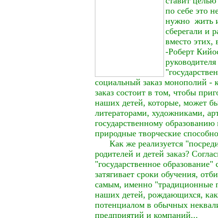
ставит целью 
по себе это н
нужно жить и
сберегали и 
вместо этих,
-Роберт Кийос
руководителя
"государстве
социальный заказ монополий - 
заказ состоит в том, чтобы при
наших детей, которые, может бы
литераторами, художниками, арти
государственному образованию 
природные творческие способнос
Как же реализуется "посреди 
родителей и детей заказ? Согла
"государственное образование" 
затягивает сроки обучения, отби
самым, именно "традиционные 
наших детей, рождающихся, ка
потенциалом в обычных неквал
предприятий и компаний...