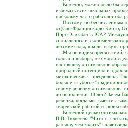
Конечно, можно было бы пере
избежать всех школьных проблем
поскольку часто работают оба р
Поэтому, по бесчисленным про
от(Сан-Франциско.до Киото, О
Порт-Элизабет в ЮАР Междунар
социального и экономического 
детские сады, школы и вузы пр
Мы не видим препятствий, чт
голоса и выбора, не смогли сде
настоящее, оптимальное образо
природный потенциал и здоровье
методическая - преодолена. Так 
больше за убогое "традиционное
своему ребенку оптимальное, то
до исполнения 18 лет? Зачем Ва
ребенка, когда мы, вместе с вам
творческой работой и своим со
Конечной целью оптимальной 
П.В. Тюленева "Читать, считать,
раньше, чем ходить" является д