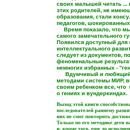
своих малышей читать ... 
этих родителей, не имею
образования, стали конс
педагогов, шокированных
Время показало, что м
самого замечательного гу
Появился доступный для 
интеллектуального развит
следует из документов, п
феноменальные результа
немногих избранных - "ге
Вдумчивый и любящий р
методами системы МИР, в
своим ребенком все, что 
о гениях и вундеркиндах.
Выход этой книги способство
последователей раннему разви
них не смог повторить достиж
Только по его методике дети н
и, кроме того, еще до исполне