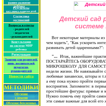
раннее
развитие
ребёнка
Результаты
наст
оящего разв
ития детей
Статистика
Детский сад 
достижений
системе 
Вопросы и ответы
-
родителей
-
педагогов
-
руководителей
Вот некоторые материалы из 
Консультации
чем ходить", "Как ускорить инт
по
системе
МИР
развивать детей одаренными?":
ребенка
Регистрация
"...
Итак, важнейшие практи
Занятия для родителей
,
ПОСТАРАЙТЕСЬ ОБОРУДОВ
нянь, воспитателей,
МИКРОШКОЛУ ДЛЯ САМОСТОЯ
педагогов,
недели жизни. Не навязывайте 
руководителей
любимые занавески, шторы и т.
Новости сайта
а ему пока нужно пройти первы
восприятия. Запомните: в перв
МЕТОДИКИ
простейшие фигуры: прямые и к
Обучение
Нужно помочь ему пройти самооб
с зачатия
эти самые важные для всей его 
Обучение беременных