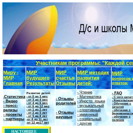
Участникам программы: "Каждой се
Миру -
МИР
МИР
МИР методик
МИР
МИР
будущего
счастья
развития
вопросов 
Главная
Результаты
Отзывы
детей:
ответов:
- Чтение
-
FAQ
Развитие детей:
Статистика
- Математика
- от 0 до 3 мес
-
- С чего нача
- Отзывы
- от 3 до 4 мес
-
Консультаци
-
Видео
- Иностр. языки
родителей
- от 4 до 6 мес
- Обучение с
- пресс-
- музыкальный
- от 6 до 12 мес
зачатия
релизы
- от 1 до 2 лет
- спортивный
- обучение с
- Отзывы
- от 2 до 5 лет
беременност
- проекты
- иммунный
- от 5 до 8 лет
научные
- обучение с
- партнеры
- социальный
-от 8 до 11 лет
пеленок
-от 12 до17 лет
- другие
НАСТОЯЩЕЕ