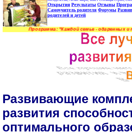
Открытия
Результаты
Отзывы
Прогр
Самоучитель родителя
Форумы
Разви
родителей и детей
Программа: "Каждой семье - од
Р
азвивающие компл
развития способност
оптимального образо