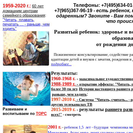
Телефоны: +7(495)634-01
1959-2020 г.:
60 лет
+7(965)367-96-19
- есть ребенок
домашним центрам
семейного образования
:
одаренным? Звоните - Вам по
"Читать, плавать,
что проис
печатать ... - раньше, чем
ходить"
Развитый ребенок: здоровье и 
образов
от рождения до
Пожизненное консультирование, содействие ра
адаптации детей и внуков с зачатия, рождения и д
подробнее...
Результаты:
1960-1968 г.
-
максимальное художественное
1988-1989 г.
-
открытию эффекта: "Читать, пе
более 30-ти лет
.
История настоящего раннего р
:
раньше, чем ходить
1997
-2010
г.
-
Система "Читать, считать... -
других телеканалах ТВ
Развиваем и
2015-201
9
г.
-
результаты
раннего разв
воспитываем по
ТОРС
всех!"
- смотреть
2001 г.
-
ребенок 1,5 лет - будущая чемпионка ми
Менделеева, Атлас мира, знает столицы стран, сл