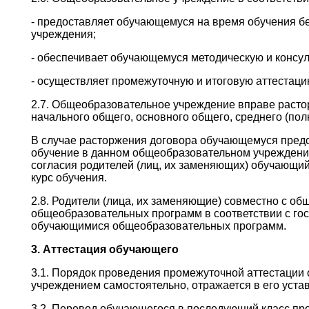
- предоставляет обучающемуся на время обучения б
учреждения;
- обеспечивает обучающемуся методическую и консу
- осуществляет промежуточную и итоговую аттестац
2.7. Общеобразовательное учреждение вправе раст
начального общего, основного общего, среднего (пол
В случае расторжения договора обучающемуся предо
обучение в данном общеобразовательном учреждении
согласия родителей (лиц, их заменяющих) обучающи
курс обучения.
2.8. Родители (лица, их заменяющие) совместно с о
общеобразовательных программ в соответствии с го
обучающимися общеобразовательных программ.
3. Аттестация обучающего
3.1. Порядок проведения промежуточной аттестаци
учреждением самостоятельно, отражается в его устав
3.2. Перевод обучающегося в последующий класс пр