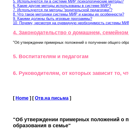
5. Используются ли в системе МИР психологические методы?
6. Какие другие методы использованы в системе МИР?
7. Используются ли методы “родительской педагогики”?
8. Что такое методики системы МИР и каковы их особенности?
9. Какими должны быть игровые программы?
10. Почему, несмотря на очевидную необходимость системы МИР
4. Законодательство о домашнем, семейном
"Об утверждении примерных положений о получении общего обра
5. Воспитателям и педагогам
6. Руководителям, от которых зависит то, ч
[
Home
]
[
Отв.на письма
]
"Об утверждении примерных положений о п
образования в семье"