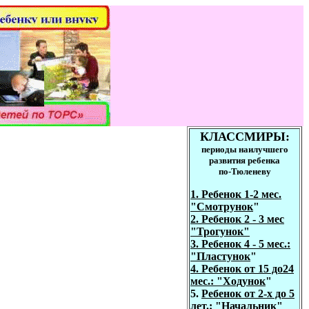
КЛАССМИРЫ:
периоды наилучшего
развития ребенка
по-Тюленеву
1. Ребенок
1-2 мес.
"
Смотрунок
"
2. Ребенок 2 - 3 мес
"Трогунок"
3. Ребенок 4 - 5 мес.:
"Пластунок
"
4. Ребенок от
1
5 до
2
4
мес.
:
"Ходунок
"
5.
Ребенок от
2
-х до 5
лет
.
: "
Начальник
"