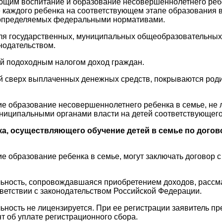
яющим воспитание и образование несовершеннолетнего реб
 каждого ребенка на соответствующем этапе образования в
 определяемых федеральными нормативами.
ля государственных, муниципальных общеобразовательных
нодательством.
й подоходным налогом доход граждан.
й сверх выплаченных денежных средств, покрываются роди
ие образование несовершеннолетнего ребенка в семье, не
ниципальными органами власти на детей соответствующего
ка, осуществляющего обучение детей в семье по догов
е образование ребенка в семье, могут заключать договор с
льность, сопровождавшаяся приобретением доходов, рассм
ветствии с законодательством Российской Федерации.
ьность не лицензируется. При ее регистрации заявитель п
т об уплате регистрационного сбора.