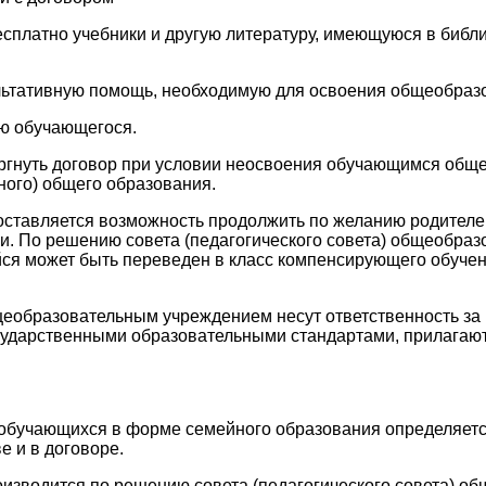
есплатно учебники и другую литературу, имеющуюся в библ
льтативную помощь, необходимую для освоения общеобраз
ию обучающегося.
оргнуть договор при условии неосвоения обучающимся общ
ного) общего образования.
ставляется возможность продолжить по желанию родителей
. По решению совета (педагогического совета) общеобразо
йся может быть переведен в класс компенсирующего обучен
бщеобразовательным учреждением несут ответственность з
сударственными образовательными стандартами, прилагают
и обучающихся в форме семейного образования определяе
е и в договоре.
оизводится по решению совета (педагогического совета) о