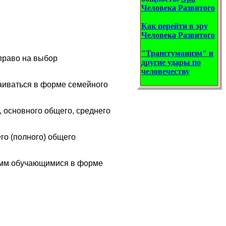
Человека Развитого
Как перейти в эру
Человека Развитого
"Трансгуманизм" и
право на выбор
другие удары по
человечеству
аиваться в форме семейного
 основного общего, среднего
го (полного) общего
амм обучающимися в форме