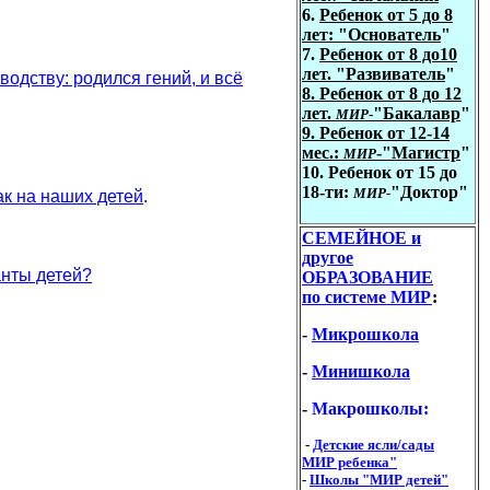
6.
Ребенок от
5
до 8
лет: "
Основатель
"
7.
Ребенок от
8
до10
лет
.
"Развиватель
"
водству: родился гений, и всё
8. Ребенок от
8
до 12
лет
.
"
Бакалавр
"
МИР
-
9. Ребенок от
1
2
-
14
мес.
:
-
"Магистр
"
МИР
10. Ребенок от 15 до
18-ти:
"Доктор"
МИР-
ак на наших детей
.
СЕМЕЙНОЕ и
другое
анты детей?
ОБРАЗОВАНИЕ
по системе МИР
:
-
Микрошкола
-
Минишкола
-
Макрошколы:
-
Детские ясли/сады
МИР ребенка"
-
Школы "МИР детей"