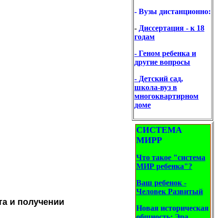
-
Вузы дистанционно:
-
Диссертация - к 18
годам
- Геном ребенка и
другие вопросы
- Детский сад,
школа-вуз
в
многоквартирном
доме
СИСТЕМА
МИРР
Что такое "с
истема
МИР
ребенка"?
Ваш ребенок -
Человек Развитый
та и получении
Новая историческая
общность:
Эра