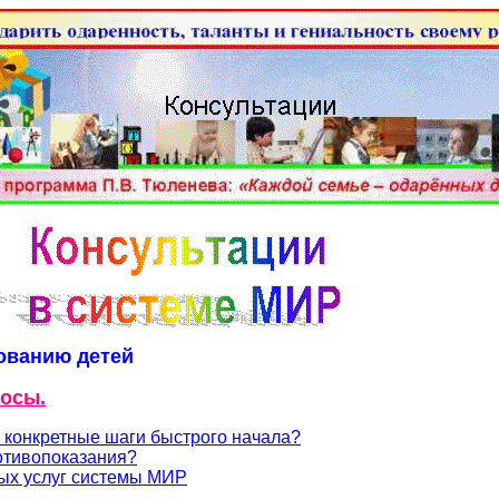
ованию детей
росы.
т конкретные шаги быстрого начала?
ротивопоказания?
ных услуг системы МИР