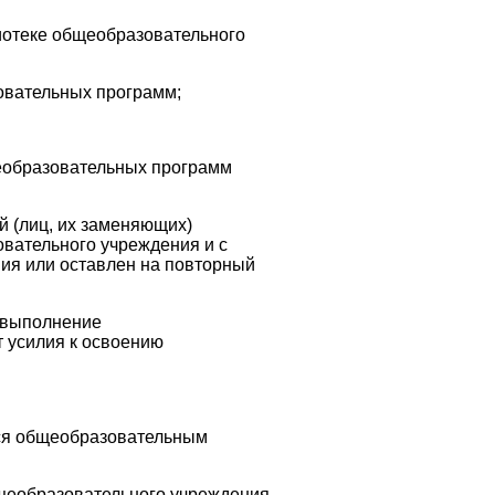
иотеке общеобразовательного
овательных программ;
еобразовательных программ
 (лиц, их заменяющих)
вательного учреждения и с
ия или оставлен на повторный
а выполнение
 усилия к освоению
тся общеобразовательным
бщеобразовательного учреждения