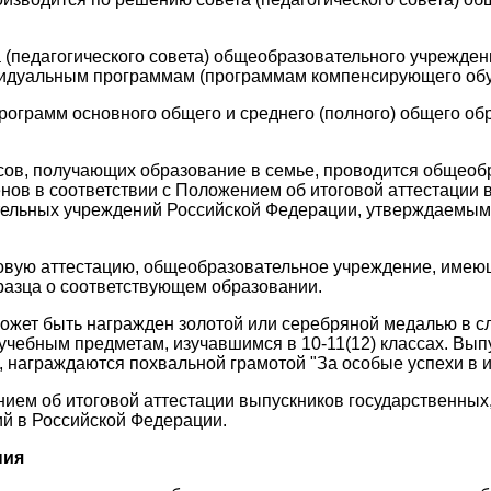
 (педагогического совета) общеобразовательного учрежден
ивидуальным программам (программам компенсирующего обу
ограмм основного общего и среднего (полного) общего об
лассов, получающих образование в семье, проводится обще
ов в соответствии с Положением об итоговой аттестации 
тельных учреждений Российской Федерации, утверждаемым
оговую аттестацию, общеобразовательное учреждение, име
разца о соответствующем образовании.
ожет быть награжден золотой или серебряной медалью в с
 учебным предметам, изучавшимся в 10-11(12) классах. Вып
, награждаются похвальной грамотой "За особые успехи в 
нием об итоговой аттестации выпускников государственных
й в Российской Федерации.
ния