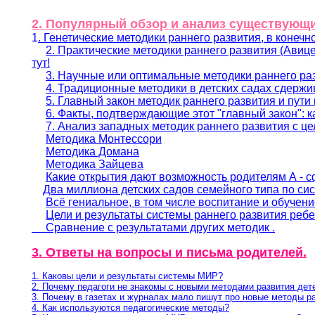
2. Популярный обзор и анализ существующи
1
. Генетические методики раннего развития, в конечн
2. Практические методики раннего развития (Авице
тут!
3. Научные или оптимальные методики раннего ра
4. Традиционные методики в детских садах сдерж
5. Главный закон методик раннего развития и пут
6. Факты, подтверждающие этот "главный закон": к
7. Анализ западных методик раннего развития с це
Методика Монтессори
Методика Домана
Методик
а
Зайцева
Какие открытия дают возможность родителям
А
- с
Два миллиона детских садов семейного типа по с
Всё гениальное, в том числе воспитание и обучен
Цели и результаты системы раннего развития ребе
Сравнение с результатами других методик .
3. Ответы на вопросы и письма родителей.
1. Каковы цели и результаты системы МИР?
2. Почему педагоги не знакомы с новыми методами развития дет
3. Почему в газетах и журналах мало пишут про новые методы р
4. Как используются педагогические методы?