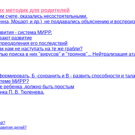
х методик для родителей
ом счете, оказались несостоятельными.
нна, Моцарт, и др.) не поддавались объяснению и воспроиз
звития - система МИРР.
ивают развитие
и преодоления его последствий
ак нам не наступать на те же грабли?
лью поиска в них "вирусов" и "троянов"... Нейтрализация ат
формировать, Б -сохранить и В - развить способности и тал
истеме МИРР?
ие ребенка, должно быть простым
нка П. В. Тюленева.
ей?
азвития детей?