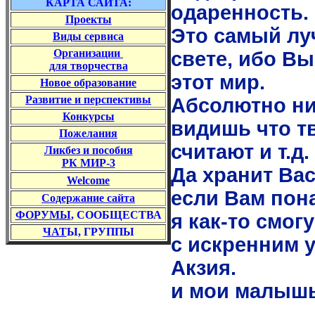
КАРТА САЙТА:
одаренность.
Проекты
Это самый лу
Виды сервиса
Организации
свете, ибо Вы
для творчества
этот мир.
Новое образование
Развитие и перспективы
Абсолютно ни
Конкурс
ы
видишь что тв
Пожелания
считают и т.д.
Ликбез и пособия
РК
МИР-3
Да хранит Ва
Welcome
если Вам пона
Содержание
сайта
ФОРУМЫ
, СООБЩЕСТВА
я как-то смог
ЧАТ
Ы, ГРУППЫ
с искренним 
Акзия.
и мои малышы