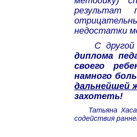
методику) с
результат 
отрицател
недостатки м
С другой
диплома пед
своего реб
намного бол
дальнейшей ж
захотеть!
Татьяна Хас
содействия ранн