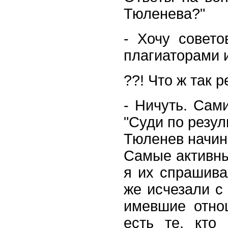
Тюленева?"
- Хочу совето
плагиаторами и
??! Что ж так р
- Ничуть. Сам
"Суди по резул
Тюленев начина
Самые активны
я их спрашивал
же исчезали с
имевшие отнош
есть те, кто