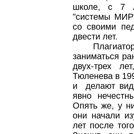
школе, с 7 л
"системы МИР
со своими пед
двести лет.
Плагиаторы, н
заниматься ра
двух-трех ле
Тюленева в 199
и делают вид,
явно нечестн
Опять же, у н
они начали из
лет после тог