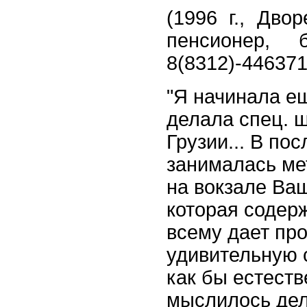
(1996 г., Дво
пенсионер, 
8(8312)-446371
"Я начинала е
делала спец. ш
Грузии... В по
занималась ме
на вокзале Ваш
которая содерж
всему дает пр
удивительную с
как бы естеств
мыслилось дела