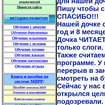
для нашей до
руководителей
Пишу чтобы 
Новости сайта
СПАСИБО!!!
МЕТОДИКИ РАЗВИТИЯ:
Нашей дочке с
Обучение
с зачатия
год и 8 месяц
Обучение беременных
Дочка ЧИТАЕТ
Обучение младенцев
Обучение
с пеленок
только слоги.
Обучение
чтению
Также считаем
Обучение
языкам
Обучение математике
программе. У
Обучение музыке
перерыв в зан
Книги
и пособия
по
смотреть на 
системе МИРР
:
Сейчас у нас 
Пособия,
комплекты МИРР
открылся цел
Здоровье и закаливание
Классы
раннего развития
подозревали.