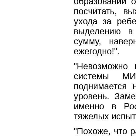
образовании 
посчитать, в
ухода за реб
выделению в 
сумму
,
наверн
ежегодно
!
".
"Невозможно 
системы МИ
поднимается 
уровень. Заме
именно в Рос
тяжелых испыт
"Похоже, что 