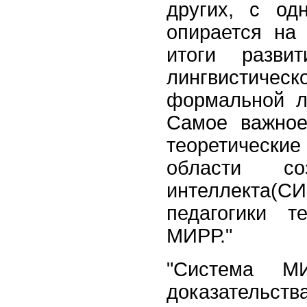
других, с од
опирается
н
итоги разв
лингвистическ
формальной ло
Самое важное
теоретическ
области со
интеллекта
педагогики т
МИРР."
"Система 
доказательс