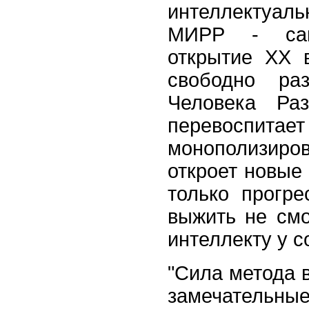
интеллектуаль
МИРР - само
открытие XX 
свободно ра
Человека Ра
перевоспи
монополизиро
откроет новые
только прогр
выжить не смо
интеллекту у 
"
Сила
метода в
замечательны