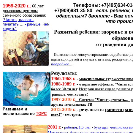
Телефоны: +7(495)634-01
1959-2020 г.:
60 лет
+7(909)981-35-80
- есть ребенок
домашним центрам
семейного образования
:
одаренным? Звоните - Вам по
"Читать, плавать,
что проис
печатать ... - раньше, чем
ходить"
Развитый ребенок: здоровье и 
образов
от рождения до
Пожизненное консультирование, содействие ра
адаптации детей и внуков с зачатия, рождения и д
подробнее...
Результаты:
1960-1968 г.
-
максимальное художественное
1988-1989 г.
-
открытию эффекта: "Читать, пе
более 30-ти лет
.
История настоящего раннего р
:
раньше, чем ходить
1997
-2010
г.
-
Система "Читать, считать... -
других телеканалах ТВ
Развиваем и
2015-201
9
г.
-
результаты
раннего разв
воспитываем по
ТОРС
всех!"
- смотреть
2001 г.
-
ребенок 1,5 лет - будущая чемпионка ми
Менделеева, Атлас мира, знает столицы стран, сл