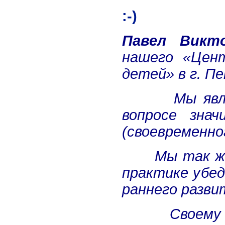
:-)
Павел Викт
нашего «Цен
детей» в г. Пе
Мы явл
вопросе зна
(своевременно
Мы так же
практике убе
раннего разви
Своем