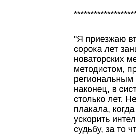
******************
"Я приезжаю вт
сорока лет за
новаторских ме
методистом, п
региональным 
наконец, в си
столько лет. Н
плакала, когда
ускорить инте
судьбу, за то ч