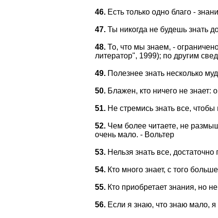
46.
Есть только одно благо - знани
47.
Ты никогда не будешь знать до
48.
То, что мы знаем, - ограничен
литератор", 1999); по другим св
49.
Полезнее знать несколько муд
50.
Блажен, кто ничего не знает: 
51.
Не стремись знать все, чтобы 
52.
Чем более читаете, не размыш
очень мало. - Вольтер
53.
Нельзя знать все, достаточно 
54.
Кто много знает, с того больш
55.
Кто приобретает знания, но не 
56.
Если я знаю, что знаю мало, я