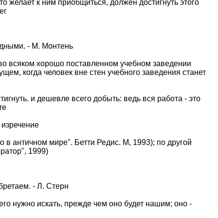
то желает к ним приобщиться, должен достигнуть этого
ег
дными. - М. Монтень
о во всяком хорошо поставленном учебном заведении
щем, когда человек вне стен учебного заведения станет
тигнуть. и дешевле всего добыть: ведь вся работа - это
те
 изречение
о в античном мире". Бетти Редис. М, 1993); по другой
ратор", 1999)
ретаем. - Л. Стерн
его нужно искать, прежде чем оно будет нашим; оно -