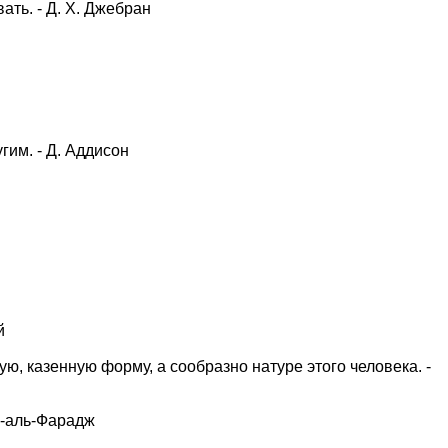
ать. - Д. Х. Джебран
гим. - Д. Аддисон
й
ю, казенную форму, а сообразно натуре этого человека. -
бу-аль-Фарадж