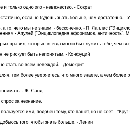
е и только одно зло - невежество. - Сократ
статочно, если не будешь знать больше, чем достаточно. - У
о, а то, чего мы не знаем, - бесконечно. - П. Лаплас ("Энц
едениям - Апулей ("Энциклопедия афоризмов, античность", 
рых правил, которые всегда могли бы служить тебе, чем в
он не рискует быть непонятым. - Конфуций
не стать во всем невеждой. - Демокрит
ляя, тем более уверяетесь, что много знаете, а чем более 
понимать. - Ж. Санд
е спрос за незнание.
пользуется ими, подобен тому, кто пашет, но не сеет. - "Круг
 добьюсь того, чтобы знать больше. - Ленин