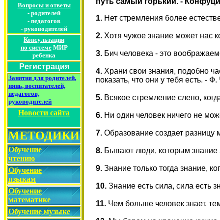
путь самый горький. - Конфуц
Вопросы и ответы
-
родителей
1.
Нет стремления более естестве
-
педагогов
-
руководителей
2.
Хотя чужое знание может нас к
Консультации
по
системе
МИР
3.
Бич человека - это воображаем
ребенка
Регистрация
4.
Храни свои знания, подобно ча
Занятия для родителей
,
показать, что они у тебя есть. - 
нянь, воспитателей,
педагогов,
5.
Всякое стремление слепо, когда
руководителей
Новости сайта
6.
Ни один человек ничего не може
7.
Образование создает разницу м
МЕТОДИКИ
Обучение
8.
Бывают люди, которым знание л
чтению
9.
Знание только тогда знание, ко
Обучение
языкам
10.
Знание есть сила, сила есть зн
Обучение
математике
11.
Чем больше человек знает, те
Обучение музыке