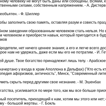
ному человеку не могут быть даны или сообщены. Всякий, к
ственными силами, собственным напряжением. - А. Дистерв
необъятен. - Ф. Шиллер
обы заполнить свою память, оставляя разум и совесть праз
чебном заведении образованным человеком стать нельзя. Н
человеком и приобрести навык, который пригодится в буду
аков
родетели, нет ничего ценнее знания; а его и легче всего дос
орое нам не удержать, даже если мы его не потратим. - И. Ге
й душе. Твое богатство принадлежит лишь телу. - Арабское
начертано у входа в храм Аполлона в Дельфах) ("Кто есть кт
опедия афоризмов, античность", Минск, "Современный лите
меть скрыть перед другими свое незнание. - М. Эшенбах
гатства, усиливается по мере того, как мы все больше приоб
ый посетитель, приходящий к нам, хотим мы этого или нет; 
у - большой жертвы. - Г. Бокль