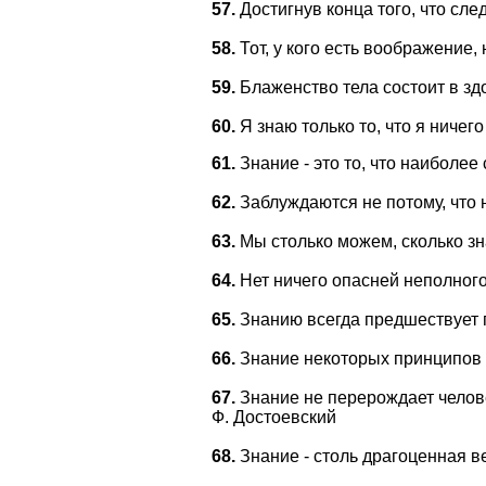
57.
Достигнув конца того, что сле
58.
Тот, у кого есть воображение, 
59.
Блаженство тела состоит в здо
60.
Я знаю только то, что я ничего
61.
Знание - это то, что наиболе
62.
Заблуждаются не потому, что не
63.
Мы столько можем, сколько зна
64.
Нет ничего опасней неполного
65.
Знанию всегда предшествует 
66.
Знание некоторых принципов л
67.
Знание не перерождает челове
Ф. Достоевский
68.
Знание - столь драгоценная в