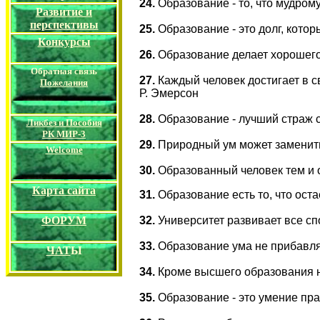
24.
Образование - то, что мудрому
Развитие и
перспективы
25.
Образование - это долг, кото
Конкурс
ы
26.
Образование делает хорошего ч
Обратная связь
27.
Каждый человек достигает в св
Пожелания
Р. Эмерсон
28.
Образование - лучший страж с
Ликбез и Пособия
РК
МИР-3
29.
Природный ум может заменить
Welcome
30.
Образованный человек тем и о
Карта сайта
31.
Образование есть то, что оста
32.
Университет развивает все спо
ФОРУМ
33.
Образование ума не прибавля
ЧАТ
Ы
34.
Кроме высшего образования н
35.
Образование - это умение пра