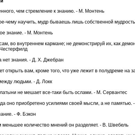
ий
нного, чем стремление к знанию. - М. Монтень
ое-чему научить, мудр бываешь лишь собственной мудрость
ое знание. - М. Монтень
сам, во внутреннем кармане; не демонстрируй их, как демон
Ф. Честерфилд
 нет знания. - Д. Х. Джебран
т открыть вам, кроме того, что уже лежит в полудреме на з
ежду людьми. - Д. Локк
атыни не мешает все-таки быть ослами. - М. Сервантес
гда оно приобретено усилиями своей мысли, а не памятью. -
ание. - Ф. Бэкон
м меньшее количество мнений он разделяет. - В. Швебель