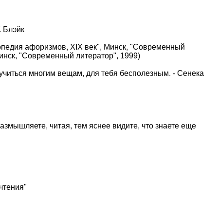
. Блэйк
иклопедия афоризмов, XIX век", Минск, "Современный
Минск, "Современный литератор", 1999)
ыучиться многим вещам, для тебя бесполезным. - Сенека
размышляете, читая, тем яснее видите, что знаете еще
 чтения"