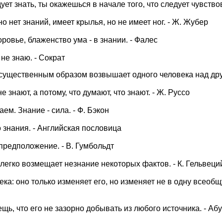
дует знать, ты окажешься в начале того, что следует чувствов
но нет знаний, имеет крылья, но не имеет ног. - Ж. Жубер
ровье, блаженство ума - в знании. - Фалес
 не знаю. - Сократ
е существенным образом возвышает одного человека над дру
 знают, а потому, что думают, что знают. - Ж. Руссо
ем. Знание - сила. - Ф. Бэкон
 знания. - Английская пословица
предположение. - В. Гумбольдт
егко возмещает незнание некоторых фактов. - К. Гельвеци
ка: оно только изменяет его, но изменяет не в одну всеобщу
ещь, что его не зазорно добывать из любого источника. - А