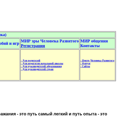
ка)
МИР эры Человека Развитого
МИР общения
обий и игр
Регистрация
Контакты
- Для родителей
- Центр Человека Развитого
- Для педагогов начальной школы
- Форум
- Для руководителей образования
- Сайты
- Для руководителей стран
жания - это путь самый легкий и путь опыта - это