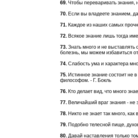
69.
Чтобы переваривать знания, н
70.
Если вы владеете знанием, дай
71.
Каждое из наших самых прочны
72.
Всякое знание лишь тогда имее
73.
Знать много и не выставлять 
болезнь, мы можем избавиться от
74.
Слабость ума и характера мног
75.
Истинное знание состоит не в
философом. - Г. Бокль
76.
Кто делает вид, что много знае
77.
Величайший враг знания - не з
78.
Никто не знает так много, как
79.
Подобно телесной пище, духов
80.
Давай наставления только том