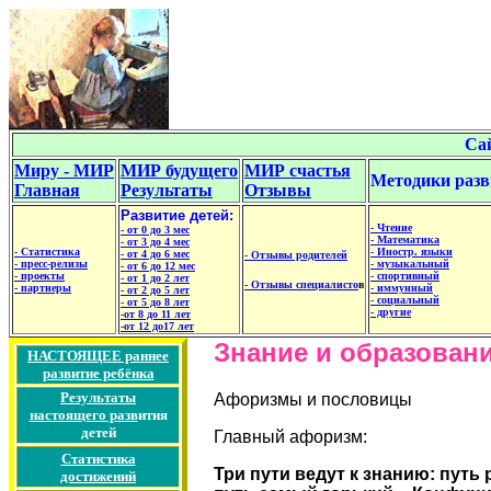
Са
Миру - МИР
МИР будущего
МИР счастья
Методики разв
Главная
Результаты
Отзывы
Развитие детей:
- Чтение
- от 0 до 3 мес
- Математика
- от 3 до 4 мес
- Статистика
- Иностр. языки
- от 4 до 6 мес
- Отзывы родителей
- пресс-релизы
- музыкальный
- от 6 до 12 мес
- проекты
- спортивный
- от 1 до 2 лет
- Отзывы специалисто
в
- партнеры
- иммунный
- от 2 до 5 лет
- социальный
- от 5 до 8 лет
- другие
-от 8 до 11 лет
-от 12 до17 лет
Знание и образован
НАСТОЯЩЕЕ раннее
развитие ребёнка
Результаты
Афоризмы
и пословицы
настоящего разв
ития
детей
Главный афоризм:
Статистика
Три пути ведут к знанию: путь
достижений