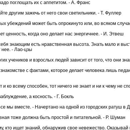
адо поглощать их с аппетитом. - А. Франс
те другим зажечь от него свои светильники. - Т. Фуллер
х убеждений может быть опрокинуто или, во всяком случае
т ценность, когда оно делает нас энергичнее. - И. Этвеш
себя знающим есть нравственная высота. Знать мало и выс
 нее. - Лао-цзы
их учеников и взрослых людей зависит от того, что они знают
 знакомстве с фактами, которое делает человека лишь педан
т и ко всему способен, тот ничего не знает и ни к чему не сп
аблуждение, а косность. - Г. Бокль
 все мы вместе. - Начертано на одной из городских ратуш в 
ная тоже должна быть простой и питательной. - Р. Шуман
у, кто ищет знаний, обнаружив свое невежество. Оказывай 