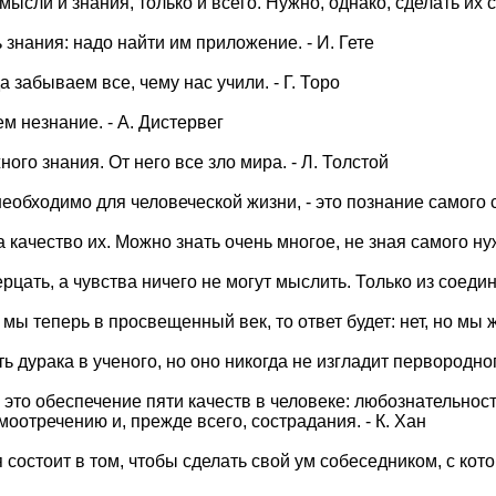
ысли и знания, только и всего. Нужно, однако, сделать их 
 знания: надо найти им приложение. - И. Гете
 забываем все, чему нас учили. - Г. Торо
м незнание. - А. Дистервег
ого знания. От него все зло мира. - Л. Толстой
еобходимо для человеческой жизни, - это познание самого с
 качество их. Можно знать очень многое, не зная самого нуж
рцать, а чувства ничего не могут мыслить. Только из соедин
мы теперь в просвещенный век, то ответ будет: нет, но мы 
 дурака в ученого, но оно никогда не изгладит первородног
 это обеспечение пяти качеств в человеке: любознательнос
моотречению и, прежде всего, сострадания. - К. Хан
состоит в том, чтобы сделать свой ум собеседником, с кото