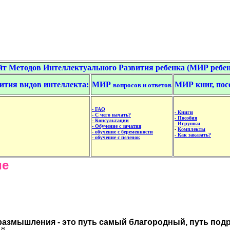
йт Методов Интеллектуального Развития ребенка (МИР ребен
ития видов интеллекта:
МИР
МИР книг, пос
вопросов и ответов
-
FAQ
- Книги
- С чего начать?
- Пособия
-
Консультации
- Игрушки
- Обучение с зачатия
-
Комплекты
- обучение с беременности
- Как заказать?
- обучение с пеленок
ие
 размышления - это путь самый благородный, путь подра