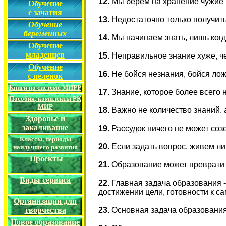
12.
Мы берем на хранение чужие м
Обучение
с зачатия
13.
Недостаточно только получить
Обучение
беременных
14.
Мы начинаем знать, лишь когда
Обучение
младенцев
15.
Неправильное знание хуже, че
Обучение
16.
Не бойся незнания, бойся ложн
с пеленок
Книги по системе МИРР
17.
Знание, которое более всего н
Пособия
, комплекты
РК
МИР
18.
Важно не количество знаний, а
Здоровье и
закаливание
19.
Рассудок ничего не может созе
Классы
, периоды
20.
Если задать вопрос, живем ли 
наилучшего развития
Проекты
21.
Образование может превратить
Виды сервиса
22.
Главная задача образования -
достижении цели, готовности к са
Организации
для
23.
Основная задача образования 
творчества
Новое образование