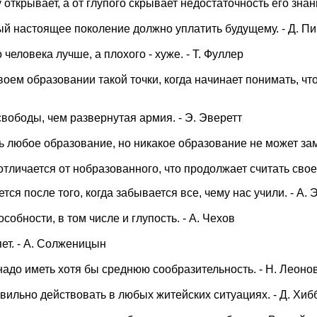
 открывает, а от глупого скрывает недостаточность его знани
рый настоящее поколение должно уплатить будущему. - Д. П
еловека лучше, а плохого - хуже. - Т. Фуллер
оем образовании такой точки, когда начинает понимать, что
вободы, чем развернутая армия. - Э. Эверетт
 любое образование, но никакое образование не может зам
тличается от нобразованного, что продолжает считать сво
ется после того, когда забывается все, чему нас учили. - А.
собности, в том числе и глупость. - А. Чехов
ет. - А. Солженицын
адо иметь хотя бы среднюю сообразительность. - Н. Леоно
вильно действовать в любых житейских ситуациях. - Д. Хиб