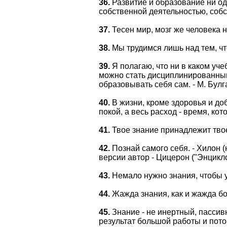
36.
Развитие и образование ни од
собственной деятельностью, соб
37.
Тесен мир, мозг же человека 
38.
Мы трудимся лишь над тем, чт
39.
Я полагаю, что ни в каком у
можно стать дисциплинированным 
образовывать себя сам. - М. Булг
40.
В жизни, кроме здоровья и доб
покой, а весь расход - время, кот
41.
Твое знание принадлежит твое
42.
Познай самого себя. - Хилон (
версии автор - Цицерон ("Энцикл
43.
Немало нужно знания, чтобы у
44.
Жажда знания, как и жажда бо
45.
Знание - не инертный, пассивн
результат большой работы и потом