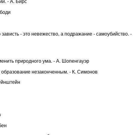
й. - А. Бирс
ибоди
 зависть - это невежество, а подражание - самоубийство. -
енить природного ума. - А. Шопенгауэр
е образование незаконченным. - К. Симонов
 Эйнштейн
в
бен